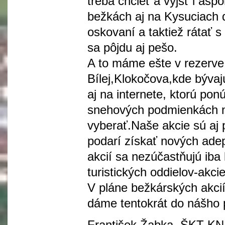
treba chcieť a výjsť i as
bežkách aj na Kysuciach d
oskovaní a taktiež rátať s
sa pôjdu aj pešo.
A to máme ešte v rezerve
Bílej,Klokočova,kde bývaj
aj na internete, ktorú pon
snehových podmienkách na
vyberať.Naše akcie sú aj 
podarí získať nových ade
akcií sa nezúčastňujú iba 
turistických oddielov-akci
V pláne bežkárských akci
dáme tentokrát do nášho 
František Žabka, ŠKT K