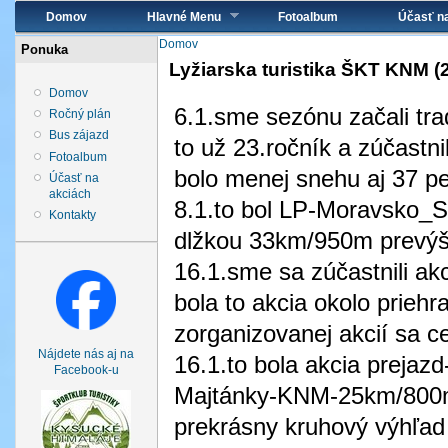
Hlavné menu
Domov
Hlavné Menu
Fotoalbum
Účasť n
Nachádzate sa tu
Domov
Ponuka
Lyžiarska turistika ŠKT KNM (
Domov
6.1.sme sezónu začali tr
Ročný plán
Bus zájazd
to už 23.ročník a zúčastn
Fotoalbum
bolo menej snehu aj 37 peší
Účasť na
akciách
8.1.to bol LP-Moravsko_S
Kontakty
dlžkou 33km/950m prevý
16.1.sme sa zúčastnili ak
bola to akcia okolo priehr
zorganizovanej akcií sa c
Nájdete nás aj na
16.1.to bola akcia preja
Facebook-u
Majtánky-KNM-25km/800m 
prekrásny kruhový výhľad 