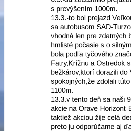
s prevýšením 1000m.
13.3.-to bol prejazd Veľko
sa autobusom SAD-Turzovk
vhodná len pre zdatných be
hmlisté počasie s o silným
bola podľa tyčového znače
Fatry,Krížnu a Ostredok 
bežkárov,ktorí dorazili d
spokojných,že zdolali tút
1100m.
13.3.v tento deň sa naši 9
akcie na Orave-Horizont-E
taktiež akciou žije celá 
preto ju odporúčame aj 