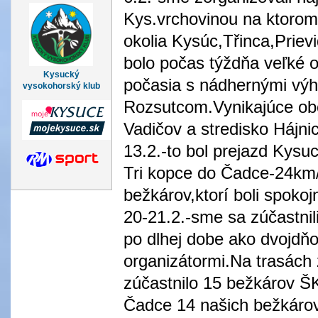
Kys.vrchovinou na ktorom
okolia Kysúc,Třinca,Prievi
bolo počas týždňa veľké o
Kysucký
počasia s nádhernými vý
vysokohorský klub
Rozsutcom.Vynikajúce ob
Vadičov a stredisko Hájni
13.2.-to bol prejazd Kysu
Tri kopce do Čadce-24km/
bežkárov,ktorí boli spoko
20-21.2.-sme sa zúčastnil
po dlhej dobe ako dvojdň
organizátormi.Na trasách
zúčastnilo 15 bežkárov Š
Čadce 14 našich bežkárov