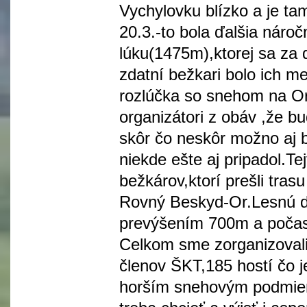
Vychylovku blízko a je ta
20.3.-to bola ďalšia náro
lúku(1475m),ktorej sa za 
zdatní bežkari bolo ich me
rozlúčka so snehom na Or
organizátori z obáv ,že b
skôr čo neskôr možno aj 
niekde ešte aj pripadol.T
bežkárov,ktorí prešli tras
Rovný Beskyd-Or.Lesnú do
prevýšením 700m a počas 
Celkom sme zorganizovali 
členov ŠKT,185 hostí čo j
horším snehovým podmien