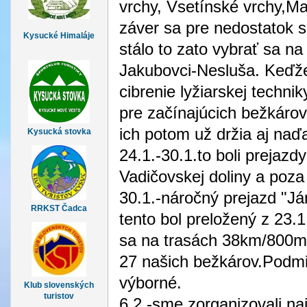
vrchy, Vsetínské vrchy,Mal
záver sa pre nedostatok s
Kysucké Himaláje
stálo to zato vybrať sa n
Jakubovci-Nesluša. Keďže
cibrenie lyžiarskej techni
pre začínajúcich bežkáro
ich potom už držia aj naďa
Kysucká stovka
24.1.-30.1.to boli prejazd
Vadičovskej doliny a poz
30.1.-náročný prejazd "Já
RRKST Čadca
tento bol preložený z 23.
sa na trasách 38km/800m
27 našich bežkárov.Podmi
výborné.
Klub slovenských
turistov
6.2.-sme zorganizovali na