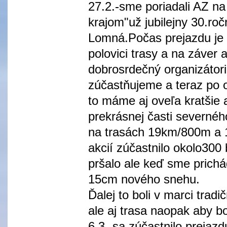
27.2.-sme poriadali AZ n
krajom"už jubilejny 30.roč
Lomná.Počas prejazdu je 
polovici trasy a na záver a
dobrosrdečný organizátori.
zúčastňujeme a teraz po 
to máme aj oveľa kratšie a
prekrásnej časti severné
na trasách 19km/800m a 
akcií zúčastnilo okolo30
pršalo ale keď sme prichád
15cm nového snehu.
Ďalej to boli v marci trad
ale aj trasa naopak aby bo
6.3.-sa zúčastnilo preja