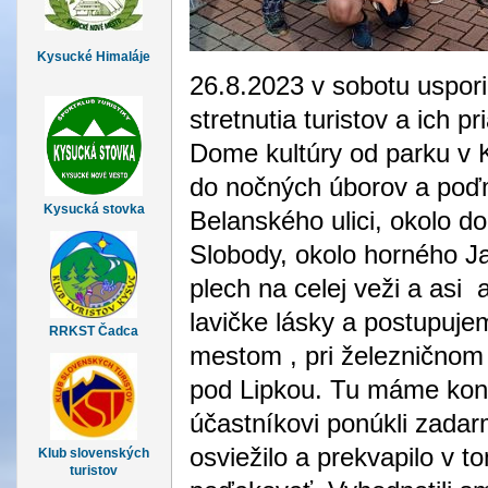
Kysucké Himaláje
26.8.2023 v sobotu uspo
stretnutia turistov a ich p
Dome kultúry od parku v
do nočných úborov a poď
Kysucká stovka
Belanského ulici, okolo d
Slobody, okolo horného J
plech na celej veži a asi 
lavičke lásky a postupuj
RRKST Čadca
mestom , pri železničnom 
pod Lipkou. Tu máme kone
účastníkovi ponúkli zada
osviežilo a prekvapilo v 
Klub slovenských
turistov