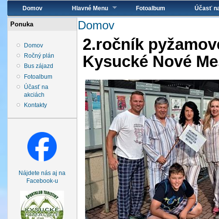
Hlavné menu
Domov
Hlavné Menu
Fotoalbum
Účasť n
Nachádzate sa tu
Domov
Ponuka
2.ročník pyžamové
Domov
Ročný plán
Kysucké Nové Me
Bus zájazd
Fotoalbum
Účasť na
akciách
Kontakty
Nájdete nás aj na
Facebook-u