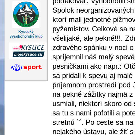
poďakovať. Vyhodnotili s
Spolok neorganizovaných 
ktorí mali jednotné pižmo
pyžamistov. Celkové sa ná
Kysucký
všelijaké, ale pekné!!!. 
vysokohorský klub
zdravého spánku v noci o
spríjemnil náš malý spevá
pesničkami ako napr.: Ot
sa pridali k spevu aj malé
príjemnom prostredí pod 
na pekné zážitky najmä z 
usmiali, niektorí skoro o
sa tu s nami pofotili a pot
stretnú ´´. Po ceste sa na
nejakého ústavu, ale žiť 