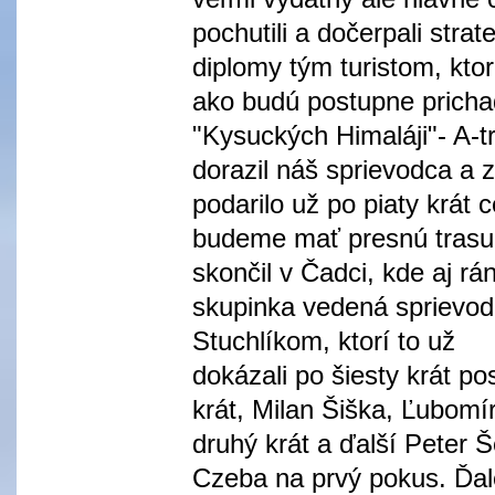
pochutili a dočerpali stra
diplomy tým turistom, ktor
ako budú postupne prichad
"Kysuckých Himaláji"- A-t
dorazil náš sprievodca a 
podarilo už po piaty krát
budeme mať presnú trasu 
skončil v Čadci, kde aj rán
skupinka vedená sprievo
Stuchlíkom, ktorí to už
dokázali po šiesty krát 
krát, Milan Šiška, Ľubomí
druhý krát a ďalší Peter Š
Czeba na prvý pokus. Ďale