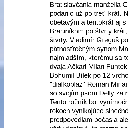
Bratislavčania manželia Gl
podarilo už po tretí krát.
obetavým a tentokrát aj 
Braciníkom po štvrty krát
štvrty, Vladimír Greguš po
pätnásťročným synom Mari
najmladším, ktorému sa to
dvaja Ačkari Milan Funtek,
Bohumil Bílek po 12 vrcho
"diaľkoplaz" Roman Minaro
so svojím psom Delly za 
Tento ročník bol vynímočn
rokoch vynikajúce slnečné
predpovediam počasia ale