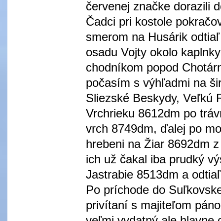
červenej značke dorazili
Čadci pri kostole pokračo
smerom na Husárik odtiaľ
osadu Vojty okolo kaplnk
chodníkom popod Chotárn
počasím s výhľadmi na ši
Sliezské Beskydy, Veľkú 
Vrchrieku 8612dm po trá
vrch 8749dm, ďalej po mo
hrebeni na Žiar 8692dm z 
ich už čakal iba prudký v
Jastrabie 8513dm a odtia
Po príchode do Suľkovske
privítaní s majiteľom pá
veľmi vydatný ale hlavne c