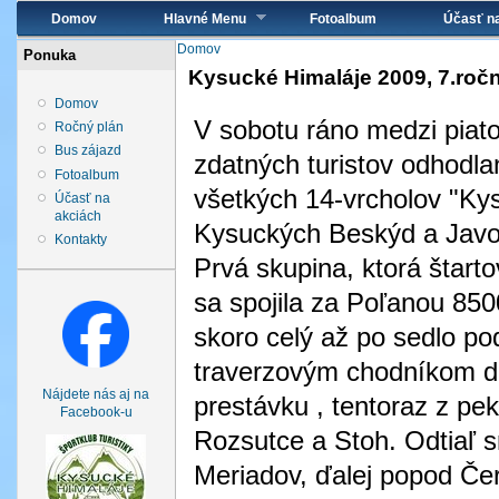
Hlavné menu
Domov
Hlavné Menu
Fotoalbum
Účasť n
Nachádzate sa tu
Domov
Ponuka
Kysucké Himaláje 2009, 7.ročn
Domov
V sobotu ráno medzi piato
Ročný plán
Bus zájazd
zdatných turistov odhodla
Fotoalbum
všetkých 14-vrcholov "Kys
Účasť na
akciách
Kysuckých Beskýd a Javo
Kontakty
Prvá skupina, ktorá štart
sa spojila za Poľanou 850
skoro celý až po sedlo po
traverzovým chodníkom do
Nájdete nás aj na
prestávku , tentoraz z pe
Facebook-u
Rozsutce a Stoh. Odtiaľ 
Meriadov, ďalej popod Čer