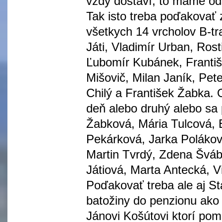
vždy dostaví, to máme o
Tak isto treba poďakovať z
všetkych 14 vrcholov B-tra
Játi, Vladimír Urban, Ros
Ľubomír Kubánek, Františ
Mišovič, Milan Janík, Pete
Chilý a František Žabka. O
deň alebo druhý alebo sa p
Žabková, Mária Tulcová, 
Pekárková, Jarka Polákov
Martin Tvrdý, Zdena Šváb
Játiová, Marta Antecká, 
Poďakovať treba ale aj St
batožiny do penzionu ako a
Jánovi Košútovi ktorí pom