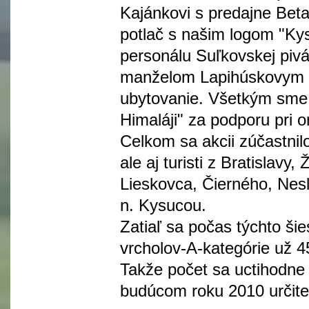
Kajánkovi s predajne Beta-
potlač s našim logom "Kys
personálu Suľkovskej pi
manželom Lapihúskovym z 
ubytovanie. Všetkým sme 
Himaláji" za podporu pri o
Celkom sa akcii zúčastnil
ale aj turisti z Bratislav
Lieskovca, Čierného, Nesl
n. Kysucou.
Zatiaľ sa počas týchto šie
vrcholov-A-kategórie už 45
Takže počet sa uctihodne
budúcom roku 2010 určite 