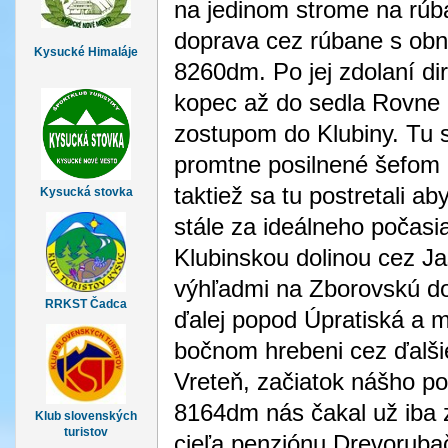
na jedinom strome na rúba
doprava cez rúbane s o
Kysucké Himaláje
8260dm. Po jej zdolaní di
kopec až do sedla Rovne k
zostupom do Klubiny. Tu s
promtne posilnené šefom
taktiež sa tu postretali a
Kysucká stovka
stále za ideálneho počas
Klubinskou dolinou cez 
výhľadmi na Zborovskú dol
RRKST Čadca
ďalej popod Úpratiská a 
bočnom hrebeni cez ďalš
Vreteň, začiatok nášho p
8164dm nás čakal už iba 
Klub slovenských
turistov
cieľa penziónu Drevorubač 