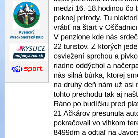
medzi 16.-18.hodinou čo b
peknej prírody. Tu niekto
vrátiť na štart v Oščadnici
Kysucký
V penzione kde nás srdečn
vysokohorský klub
22 turistov. Z ktorých jed
osviežení sprchou a pivk
riadne oddýchol a načerpa
nás silná búrka, ktorej sm
na druhý deň nám už asi 
tohto prechodu tak aj naš
Ráno po budíčku pred pia
21 Ačkárov presunula au
pokračovali vo vlhkom te
8499dm a odtiaľ na Javor