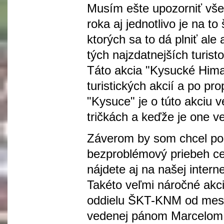
Musím ešte upozorniť všet
roka aj jednotlivo je na t
ktorých sa to dá plniť ale 
tých najzdatnejších turisto
Táto akcia "Kysucké Himal
turistických akcií a po pr
"Kysuce" je o túto akciu 
tričkách a keďže je one v
Záverom by som chcel po
bezproblémový priebeh ce
nájdete aj na našej intern
Takéto veľmi náročné akci
oddielu ŠKT-KNM od mesta
vedenej pánom Marcelom 