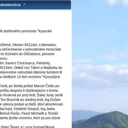
dministrácia
očník diaľkového prechodu "Kysucké
ríželné, Obelec 8411dm, s.Meriadov,
a občerstvenie v pohostinstve Horal kde
 vrch 8164dm do Oščadnice, penzion
kovci.
m, traverz Chot.kopca, Petránky,
8513dm. Odtiaľ cez Tábor a Majtánky do
slávnostne odovzdali diplomy turistom B
ia všetkých 14-tich vrcholov "Kysuckých
krát, po štvrtej prišiel Marcel Čelko po
j prišla skupina 6 diaľkoplazov s troma
 Vnuková po prvý krát. Ďalej Juraj Janík
 Teo Braciník po siedmy krát, Ing.Dušan
 výkony podali aj ďalší, ktorí absolvovali
 Machala, Vladimír Greguš, Ing.Jarka
 Bohuš Paršo, Pavol Michalík a Tomáš
telia týchto vrcholov, ktorí sa pre rôzne
oli Peter Ševec a Lucia Gumančíková.