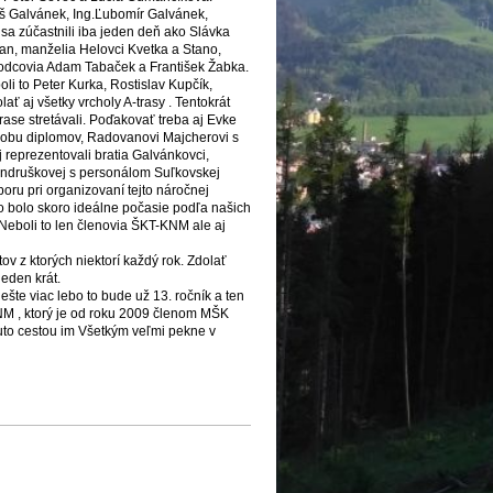
uš Galvánek, Ing.Ľubomír Galvánek,
 sa zúčastnili iba jeden deň ako Slávka
n, manželia Helovci Kvetka a Stano,
evodcovia Adam Tabaček a František Žabka.
li to Peter Kurka, Rostislav Kupčík,
ť aj všetky vrcholy A-trasy . Tentokrát
ase stretávali. Poďakovať treba aj Evke
ýrobu diplomov, Radovanovi Majcherovi s
aj reprezentovali bratia Galvánkovci,
 Ondruškovej s personálom Suľkovskej
oru pri organizovaní tejto náročnej
to bolo skoro ideálne počasie podľa našich
 Neboli to len členovia ŠKT-KNM ale aj
ov z ktorých niektorí každý rok. Zdolať
jeden krát.
te viac lebo to bude už 13. ročník a ten
KNM , ktorý je od roku 2009 členom MŠK
outo cestou im Všetkým veľmi pekne v