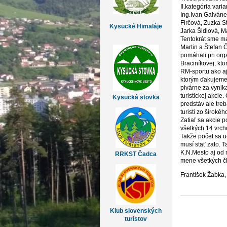
II.kategória var
Ing.Ivan Galvánek
Firčová, Zuzka S
Kysucké Himaláje
Jarka Šidlová, M
Tentokrát sme mal
Martin a Štefan Č
pomáhali pri org
Braciníkovej, kt
RM-sportu ako aj 
ktorým ďakujeme 
pivárne za vynik
turistickej akci
Kysucká stovka
predstáv ale treb
turisti zo širokéh
Zatiaľ sa akcie p
všetkých 14 vrcho
Takže počet sa u
musí stať zato. 
K.N.Mesto aj od 
RRKST Čadca
mene všetkých č
František Žabka
Klub slovenských
turistov