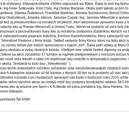
iant B-zľahčený: 65km/prevýšenie 2500m-odpovedá asi 90km. Ďalej to boli Ing.Boh
, Ing.Peter Šotkovský, Emil Chilý, Ing.Ondrej Baránek. Obdiv patrí takisto aj tým čo
taníková, Zdenka Švábiková, František Martinec, Monika Sucháncová, Bohuš Dršma
ária Ondrušková, Jolanka Játiová, Jaroslav Capek, Ing. Jaroslav Mikovčák a spri
i tiež aj prieskumníkov na horských bicykloch, ktorí absolvovali upravenú trasu a bo
adecký ako aj Roman Minarovič a Ondrej Tulec, ktorím sa podarilo už veľa krát zdola
anizovaní a preznačkovaní trasy ako aj morálnou podporou účastníkov, ktorých na tr
orá zabezpečovala prepravu batožiny, Erichovi Kameňovskému ,ktorý zabezpečil v
Silvestrovi Pastvovi z firmy Instal. Taktiež vedeniu firmy Kinex, ktorú na tejto akcií 
za výrobu tričiek pre našich sprievodcov s logom „KH“. Ďalej patrí vďaka aj Márií
ajúcu obsluhu a vydaj chutných klobás. Všetkým sme udelili čestné diplomy za podp
e. Celkom sa akcii zúčastnilo 57 turistov aj napriek predpovediam o horúcom počasí 
alo nosiť veľa tekutín a stále ich doplňovať aby nedošlo k dehydratácií organizmu.
o okolia. Tentokrát to bolo bez „Televíkendu“ :).
očas týchto jedenástich ročníkov zúčastnilo vyše dvestošesdesiatpäť zdatných turist
lov A-kategórie dokázalo už 66 turistov z ktorých 30-tim sa to podarilo už viac ako 
ctihodne rozrastá a po chystaných úpravách nás bude v budúcom roku 2015 určite eš
Takéto veľmi náročné akcie sa nedajú robiť bez podpory turistického oddielu ŠKT-
mesta ako aj priazne pre šport v K.N.Meste od pána primátora Ing.Jána Hartela. T
lenov ďakujem.
, predseda Škt KNM