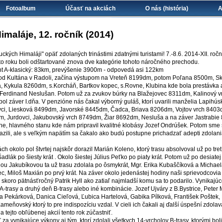
Fotoalbum
Účasť na akciách
O nás (história)
A
sa tu
maláje, 12. ročník (2014)
uckých Himaláji" opäť zdolaných trinástimi zdatnými turistami! 7.-8.6. 2014-XII. r
to roku boli odštartované znova dve kategórie tohoto náročného prechodu.
ant A-klasický: 83km, prevýšenie 3900m - odpovedá asi 122km
.od Kultána v Radoli, začína výstupom na Vreteň 8199dm, potom Poľana 8500m, Sk
a, Kykula 8260dm, s.Korcháň, Bartkov kopec, s.Rovne, Klubina kde bola prestávka 
a Ferdinand Neslušan. Potom už za zvukov búrky na Blažejovec 8311dm, Kalinový
ol záver I.dňa. V penzióne nás čakal výborný guláš, ktorí uvarili manželia Lapihús
vci, Liesková 8499dm, Javorské 8445dm, Čadca, Briava 8206dm, Vojtov vrch 8403d
, Jurdovci, Jakubovský vrch 8749dm, Žiar 8692dm, Nesluša a na záver Jastrabie 
ne, hlavného stanu kde nám pripravil kvalitné klobásy Jozef Ondrúšek. Potom sme 
orazili, ale s veľkým napätím sa čakalo ako budú postupne prichadzať adepti zdolan
h okolo pol štvrtej najskôr dorazil Marián Koleno, ktorý trasu absolvoval už po tretí 
Šadlák po šiesty krát . Okolo šiestej Július Peťko po piaty krát. Potom už po desiate
iou Jakubíkovou ta už trasu zdolala po ôsmykrát, Mgr. Erika Kubaščíková a Michaela
ec, Miloš Maxián po prvý krát. Na záver okolo jedenástej hodiny naši sprievodcovia
a skoro pätnásťročný Patrik Hyll ako zatiaľ najmladší komu sa to podarilo. Vynikajúce
A-trasy a druhý deň B-trasy alebo iné kombinácie. Jozef Ujváry z B.Bystrice, Peter
 Pekárková, Danica Cieľová, Ľubica Hartelová, Gabika Pílková, František Poštek,
meňovský ktorý to pre indispozíciu vzdal. V cieli ich čakali aj ďalší úspešní zdolava
a tejto obľúbenej akcií tento rok zúčastniť.
za vynikajúce výkony aj tým, ktorí zdolali všetkych 14-vrcholov B-trasy, ktorými b