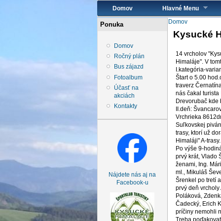
Hlavné menu
Domov
Hlavné Menu
Nachádzate 
Domov
Ponuka
Kysucké Hi
Domov
14 vrcholov "Kys
Ročný plán
Himaláje". V tom
Bus zájazd
I.kategória-vari
Fotoalbum
Štart o 5.00 hod
traverz Černatín
Účasť na
nás čakal turist
akciách
Drevorubač kde b
Kontakty
II.deň: Švancaro
Vrchrieka 8612dm
Suľkovskej pivár
trasy, ktorí už d
Himaláji" A-trasy.
Po výše 9-hodinác
prvý krát, Vlado 
ženami, Ing. Már
ml., Mikuláš Šev
Nájdete nás aj na
Šrenkel po tretí 
Facebook-u
prvý deň vrcholy 
Poláková, Zdenka
Čadecký, Erich Ka
príčiny nemohli n
Treba poďakovať 