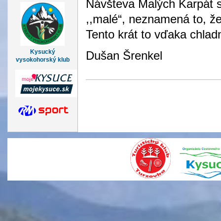
Návšteva Malých Karpát s
,,malé“, neznamená to, že
Tento krát to vďaka chlad
Kysucký
Dušan Šrenkel
vysokohorský klub