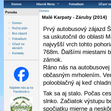
Hlavné menu
Domov
Hlavné Menu
Fotoalbum
Účasť n
Nachádzate sa tu
Domov
Ponuka
Malé Karpaty - Záruby (2014)
Domov
Prvý autobusový zájazd 
Ročný plán
Bus zájazd
sa uskutočnil do oblasti M
Fotoalbum
najvyšší vrch tohto pohor
Účasť na
akciách
768m. Ďalšími miestami b
Kontakty
zámok.
Ráno nás na autobusovej s
občasným mrholením. Veril
polooblačný aj keď chladn
Nájdete nás aj na
Tak sa aj stalo. Počas ce
Facebook-u
slnko. Začiatok výstupu b
spočiatku mierne a neskôr