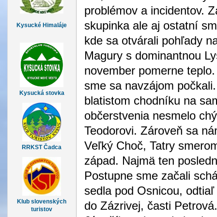
problémov a incidentov. Z
skupinka ale aj ostatní sm
Kysucké Himaláje
kde sa otvárali pohľady n
Magury s dominantnou Lys
november pomerne teplo. 
sme sa navzájom počkali.
Kysucká stovka
blatistom chodníku na sam
občerstvenia nesmelo chýb
Teodorovi. Zároveň sa nám
Veľký Choč, Tatry smerom
RRKST Čadca
západ. Najmä ten posledný
Postupne sme začali sch
sedla pod Osnicou, odti
Klub slovenských
do Zázrivej, časti Petro
turistov