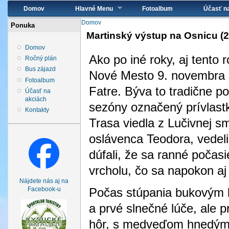
Hlavné menu
Domov
Hlavné Menu
Fotoalbum
Účasť n
Nachádzate sa tu
Domov
Ponuka
Martinský výstup na Osnicu (2
Domov
Ako po iné roky, aj tento 
Ročný plán
Bus zájazd
Nové Mesto 9. novembra a
Fotoalbum
Fatre. Býva to tradične p
Účasť na
akciách
sezóny označený prívlast
Kontakty
Trasa viedla z Lučivnej 
oslávenca Teodora, vedel
dúfali, že sa ranné poča
vrcholu, čo sa napokon aj 
Nájdete nás aj na
Počas stúpania bukovým le
Facebook-u
a prvé slnečné lúče, ale p
hôr, s medveďom hnedým. 