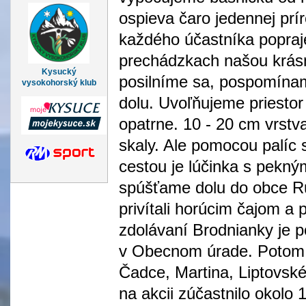
ospieva čaro jedennej prí
každého účastníka popraje
prechádzkach našou krásn
Kysucký
posilníme sa, pospomína
vysokohorský klub
dolu. Uvoľňujeme priestor 
opatrne. 10 - 20 cm vrstva
skaly. Ale pomocou palíc 
cestou je lúčinka s pekn
spúšťame dolu do obce Rud
privítali horúcim čajom a
zdolávaní Brodnianky je p
v Obecnom úrade. Potom s
Čadce, Martina, Liptovsk
na akcii zúčastnilo okolo 