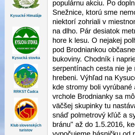
populárnu akciu. Po dopln
Snežnice, ktorú sme nemoh
Kysucké Himaláje
niektorí zohriali v miest
na dlho. Pár desiatok metr
hore k lesu. O nejakej po
pod Brodniankou občasne
bukoviny. Chodník i napri
Kysucká stovka
serpentínach cesta nie j
hrebeni. Výhľad na Kysuce 
kde stromy boli vyrúbané 
RRKST Čadca
vrchole Brodnianky sa mô
väčšej skupinky tu nastá
snáď polmetrový kľúč a s
bránu" až do 1.5.2016, k
Klub slovenských
turistov
vypočujeme básničku od n