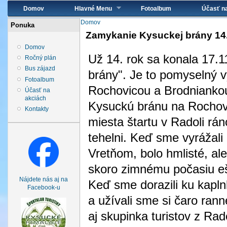
Hlavné menu
Domov
Hlavné Menu
Fotoalbum
Účasť n
Nachádzate sa tu
Domov
Ponuka
Zamykanie Kysuckej brány 14.
Domov
Už 14. rok sa konala 17.1
Ročný plán
Bus zájazd
brány". Je to pomyselný v
Fotoalbum
Rochovicou a Brodniankou.
Účasť na
akciách
Kysuckú bránu na Rochovi
Kontakty
miesta štartu v Radoli rá
tehelni. Keď sme vyrážal
Vretňom, bolo hmlisté, al
skoro zimnému počasiu ešt
Nájdete nás aj na
Keď sme dorazili ku kapl
Facebook-u
a užívali sme si čaro ran
aj skupinka turistov z Rad