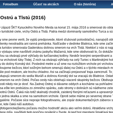
Fotoalbum
Účasť na akciách
O nás (história)
A
sa tu
Ostrú a Tlstú (2016)
 zájazd ŠKT Kysuckého Nového Mesta sa konal 15. mája 2016 a smeroval do oblasti 
 turistické ciele, vrchy Ostrá a Tlstá. Patria medzi dominanty samotného Turca a sú
 sme pevne verili, že vyjdú predpovede, ktoré sľubovali polooblačnú, nanajvýš o
lienky neodradila ani ranná prehánka. Našťastie v dedinke Blatnica, kde sme začína
 turistov smerovala Gaderskou dolinou smerom na vrch Tlstá. Niektorí z nás si naj
výstupu sme navštívili známu jaskyňu Mažarná, kde sme obdivovali to, čo dokáže 
ňou sa otvárajú prvé výhľady do turčianskej kotliny. Neskôr lesnými serpentínami 
a vrcholové lúky Tlstej. Z nich sa otvárajú výhľady na celý Turiec s Martinskými h
y do doliny Konský dol. Posledné metre a už sme na rozložitom vrchole pri vrchol
ivujeme bežcov, ktorí svižným behom smerujú ďalej na Ostrú a v týchto miestach ma
tále pod mrakom, ale trochu chladno. Asi sa začínajú prejavovať traja zamrznutí. T
ostupujú smerom do sedla Muráň a dolinou Konský dol sa vracajú do Blatnice. Osta
smerom na vrch Ostrá. Počas cesty nás obiehajú viaceré skupinky bežcov. Obdivu
nosti nikdy nie je dosť. Na Zadnej Ostrej si dávame oddych a kocháme sa pohľadmi
n sa ešte len prebúdza zo zimného spánku, zato stromy v dolinách sú nádherne zel
tnú Ostrú. Čaká nás totiž skalnatý chodník, zaistený fixnými reťazami a upravený
e jedna skalka a sme na samotnom vrchole. Oproti sebe máme po severnej strane Tl
 galérie. Počasie síce nepraje fotografovaniu, ale zopár dokumentačných záberov 
ce, kde čaká náš autobus.
ajfotogenickejšiemu počasiu možno hodnotiť akciu ako veľmi dobrú. Atraktívne vrch
átane mňa, navštívili tieto končiny prvýkrát v živote. Aj keď bol miestami šmykľavý te