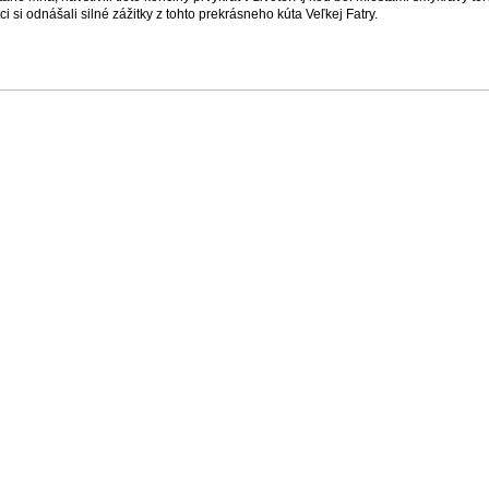
tci si odnášali silné zážitky z tohto prekrásneho kúta Veľkej Fatry.