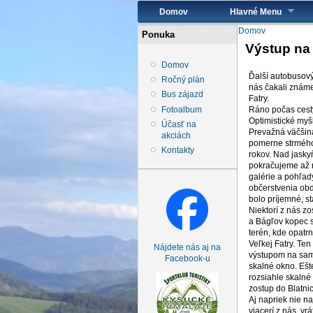
Hlavné menu
Domov
Hlavné Menu
Nachádzate 
Domov
Ponuka
Výstup na 
Domov
Ďalší autobusový
Ročný plán
nás čakali známe
Bus zájazd
Fatry.
Fotoalbum
Ráno počas cesty
Optimistické myš
Účasť na
Prevažná väčšina
akciách
pomerne strmého 
Kontakty
rokov. Nad jasky
pokračujeme až n
galérie a pohľad
občerstvenia obd
bolo príjemné, s
Niektorí z nás z
a Bágľov kopec 
terén, kde opatr
Veľkej Fatry. Te
Nájdete nás aj na
výstupom na samo
Facebook-u
skalné okno. Ešt
rozsiahle skalné
zostup do Blatni
Aj napriek nie n
viacerí z nás, vr