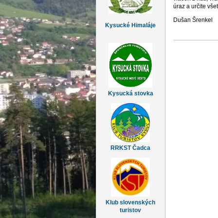
úraz a určite vše
Dušan Šrenkel
Kysucké Himaláje
Kysucká stovka
RRKST Čadca
Klub slovenských
turistov