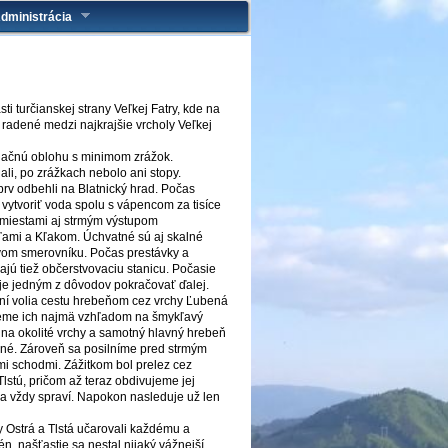
dministrácia
turčianskej strany Veľkej Fatry, kde na
 radené medzi najkrajšie vrcholy Veľkej
blačnú oblohu s minimom zrážok.
li, po zrážkach nebolo ani stopy.
prv odbehli na Blatnický hrad. Počas
vytvoriť voda spolu s vápencom za tisíce
a miestami aj strmým výstupom
oľami a Kľakom. Úchvatné sú aj skalné
ovom smerovníku. Počas prestávky a
jú tiež občerstvovaciu stanicu. Počasie
o je jedným z dôvodov pokračovať ďalej.
tní volia cestu hrebeňom cez vrchy Ľubená
jeme ich najmä vzhľadom na šmykľavý
 na okolité vrchy a samotný hlavný hrebeň
ené. Zároveň sa posilníme pred strmým
mi schodmi. Zážitkom bol prelez cez
stú, pričom až teraz obdivujeme jej
sa vždy spraví. Napokon nasleduje už len
y Ostrá a Tlstá učarovali každému a
rén, našťastie sa nestal nijaký vážnejší