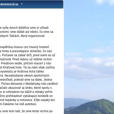
dministrácia
 vyše dvoch týždňov sme si užívali
zlomí, sme dúfali asi všetci, čo sme sa
kych Tatrách, ktorý organizoval
 najdlhšou trasou cez hlavný hrebeň
 hmla a presvitajúce slniečko, čo nás
. Počasie sa zatiaľ drží, pred nami sú už
lačnosti. Pred sebou už vidíme vrchol
 Prednom sedle, pričom viacerí z nás
ol Kráľovej hole. Tá sa nám však začína
vysielaču je Kráľova hoľa ľahko
uberá. Nezabúdame okrem spoločných
nedočkali, pobrali sme sa ďalej. Jedna
 Počas klesania z Martalúzky nás zastihol
čalo ukazovať aj slnko, ktoré spolu s
me si vzhľadom na dážď a oblaky veľmi
žno prehliadnuť vykúkajúci kostolík vo
ené topánky a nohavice. Ešte nejaký ten
ení čakáme na náš autobus.
 sme boli radi, že sme tento vrchol po