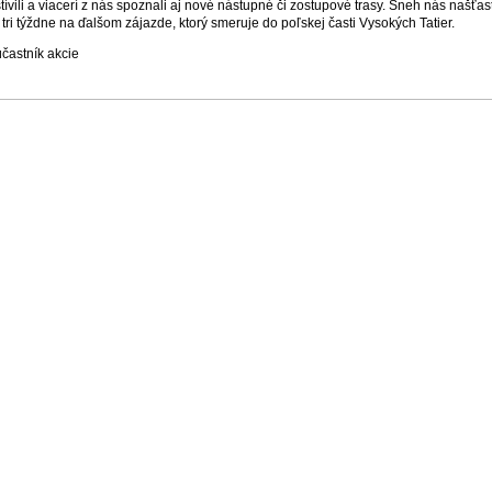
ívili a viacerí z nás spoznali aj nové nástupné či zostupové trasy. Sneh nás našťa
tri týždne na ďalšom zájazde, ktorý smeruje do poľskej časti Vysokých Tatier.
častník akcie