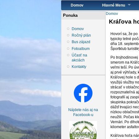
Hlavné menu
Domov
Hlavné Menu
Nachádzate 
Domov
Ponuka
Kráľova ho
Domov
Hovorí sa, že po
Ročný plán
typicky letné poč
Bus zájazd
dňa 18. septembr
Fotoalbum
Športklub turist
Účasť na
Po trojhodinovej
akciách
smerom na Kráľov
Kontakty
veľmi teší. Po úv
aj prvé výhľady,
Kráľovej hole s 
využijú služby n
strácať v oblačn
rozpoznateľná aj
fotografií aj za
skupinka pokračo
dážď trvajúci ne
Nájdete nás aj na
nízkou oblačnosť
Facebook-u
neužili. Počas k
Vernári. Po dlho
kilometer asfalt
Kráľova hoľa nám