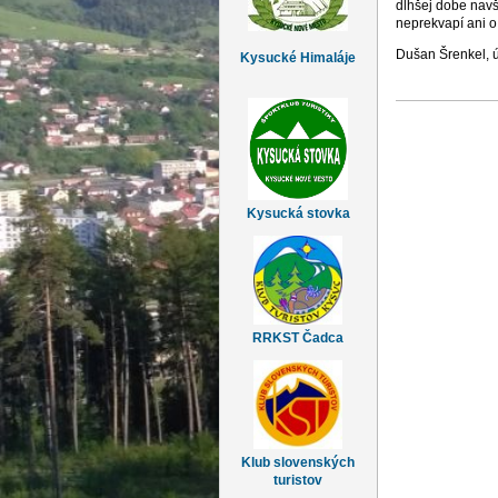
dlhšej dobe navšt
neprekvapí ani o 
Dušan Šrenkel, ú
Kysucké Himaláje
Kysucká stovka
RRKST Čadca
Klub slovenských
turistov