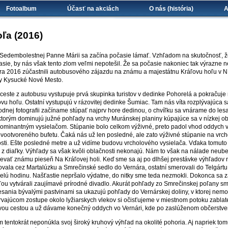
Fotoalbum
Účasť na akciách
O nás (história)
A
sa tu
ľa (2016)
 Sedembolestnej Panne Márii sa začína počasie lámať. Vzhľadom na skutočnosť, že
asie, by nás však tento zlom veľmi nepotešil. Že sa počasie nakoniec tak výrazne ne
a 2016 zúčastnili autobusového zájazdu na známu a majestátnu Kráľovu hoľu v Níz
iky Kysucké Nové Mesto.
 ceste z autobusu vystupuje prvá skupinka turistov v dedinke Pohorelá a pokračuje
u hoľu. Ostatní vystupujú v rázovitej dedinke Šumiac. Tam nás víta rozplývajúca sa
odnej fotografii začíname stúpať najprv hore dedinou, o chvíľku sa vnárame do lesa
 ktorým dominujú južné pohľady na vrchy Muránskej planiny kúpajúce sa v nízkej ob
dominantným vysielačom. Stúpanie bolo celkom výživné, preto padol vhod oddych v
ovootvoreného bufetu. Čaká nás už len posledné, ale zato výživné stúpanie na vrch
osti. Ešte posledné metre a už vidíme budovu vrcholového vysielača. Vďaka tomuto 
 z diaľky. Výhľady sa však kvôli oblačnosti nekonajú. Nám to však na nálade ne
spievať známu pieseň Na Kráľovej holi. Keď sme sa aj po dlhšej prestávke výhľadov 
vala cez Martalúzku a Smrečinské sedlo do Vernára, ostatní smerovali do Telgártu.
celú hodinu. Našťastie nepršalo výdatne, do nitky sme teda nezmokli. Dokonca sa za
ou vytvárali zaujímavé prírodné divadlo. Akurát pohľady zo Smrečinskej poľany s
lesania bývalými pastvinami sa ukazujú pohľady do Vernárskej doliny, v ktorej nemo
trvajúcom zostupe okolo lyžiarskych vlekov si očisťujeme v miestnom potoku zablat
ovou cestou a už dávame konečný oddych vo Vernári, kde po zaslúženom občerstv
 tentokrát neponúkla svoj široký kruhový výhľad na okolité pohoria. Aj napriek tomu